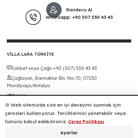
Randevu Al
Whatsapp: +90 507 530 43 43
VILLA LARA TÜRKIYE
Sohbet veya Çağrı +90 (507) 530 43 43
Çağlayan, Barınaklar Blv. No:70, 07230
Muratpaşa/Antalya
Konum
🍪 Web sitemizde size en iyi deneyimi sunmak için
çerezleri kullanıyoruz. Tercihlerinizi yönetebilir veya
tümünü kabul edebilirsiniz.
Çerez Politikası
Ayarlar